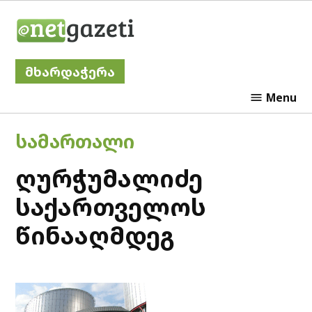
Skip
Netgazeti
to
content
მხარდაჭერა
Menu
POSTED
ᲡᲐᲛᲐᲠᲗᲐᲚᲘ
IN
ღურჭუმალიძე
საქართველოს
წინააღმდეგ