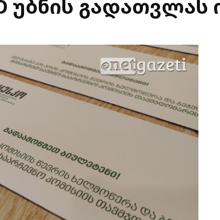
ED უბნის გადათვლას