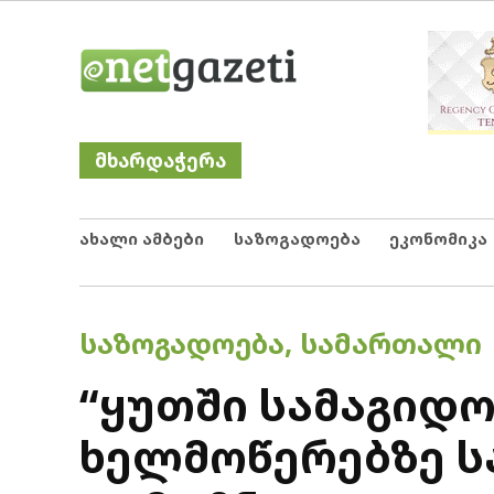
Skip
Netgazeti
ნეტგაზეთი
to
content
მხარდაჭერა
ახალი ამბები
საზოგადოება
ეკონომიკა
POSTED
ᲡᲐᲖᲝᲒᲐᲓᲝᲔᲑᲐ
,
ᲡᲐᲛᲐᲠᲗᲐᲚᲘ
IN
“ყუთში სამაგიდ
ხელმოწერებზე ს