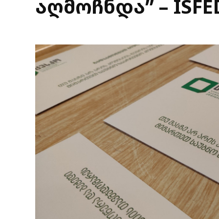
აღმოჩნდა” – ISF