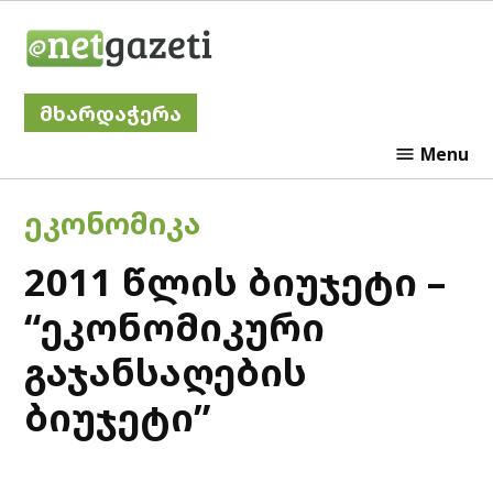
Skip
Netgazeti
to
content
მხარდაჭერა
Menu
POSTED
ᲔᲙᲝᲜᲝᲛᲘᲙᲐ
IN
2011 წლის ბიუჯეტი –
“ეკონომიკური
გაჯანსაღების
ბიუჯეტი”