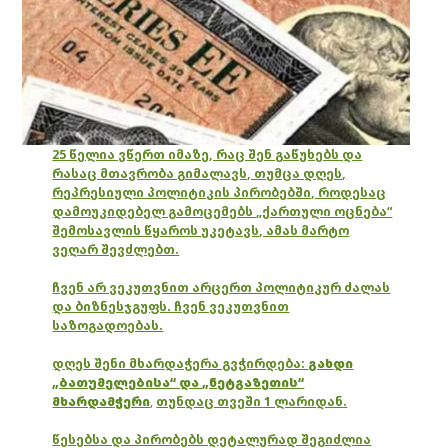
25 წელია ვწერთ იმაზე, რაც შენ გაწუხებს და
რასაც მთავრობა გიმალავს, თუმცა დღეს,
რეპრესიული პოლიტიკის პირობებში, როდესაც
დამოუკიდებელ გამოცემებს „ქართული ოცნება“
შემოსავლის წყაროს უკეტავს, ამას მარტო
ვეღარ შევძლებთ.
ჩვენ არ ვეკუთვნით არცერთ პოლიტიკურ ძალას
და ბიზნესჯგუფს. ჩვენ ვეკუთვნით
საზოგადოებას.
დღეს შენი მხარდაჭერა გვჭირდება:
გახდი
„ბათუმელებისა“ და „ნეტგაზეთის“
მხარდამჭერი
,
თუნდაც თვეში 1 ლარიდან.
წესებსა და პირობებს დეტალურად შეგიძლია