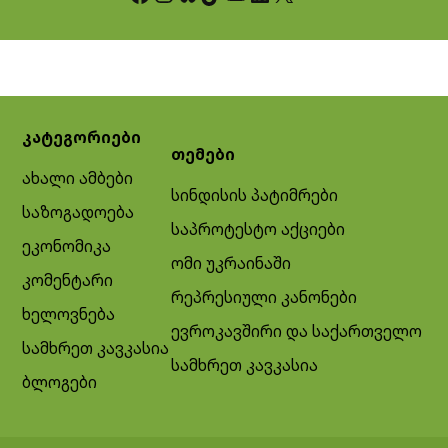
კატეგორიები
თემები
ახალი ამბები
სინდისის პატიმრები
საზოგადოება
საპროტესტო აქციები
ეკონომიკა
ომი უკრაინაში
კომენტარი
რეპრესიული კანონები
ხელოვნება
ევროკავშირი და საქართველო
სამხრეთ კავკასია
სამხრეთ კავკასია
ბლოგები