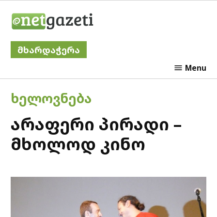
Skip
Netgazeti
to
content
მხარდაჭერა
Menu
POSTED
ᲮᲔᲚᲝᲕᲜᲔᲑᲐ
IN
არაფერი პირადი –
მხოლოდ კინო