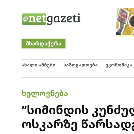
Skip
Netgazeti
ნეტგაზეთი
to
content
მხარდაჭერა
ახალი ამბები
საზოგადოება
ეკონომიკა
POSTED
ᲮᲔᲚᲝᲕᲜᲔᲑᲐ
IN
“სიმინდის კუნძუ
ოსკარზე წარსად