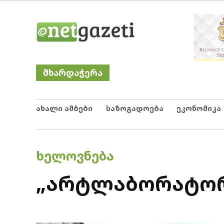
Skip
Netgazeti
ნეტგაზეთი
to
content
მხარდაჭერა
ახალი ამბები
საზოგადოება
ეკონომიკა
POSTED
ᲮᲔᲚᲝᲕᲜᲔᲑᲐ
IN
„არტლაბორატორი