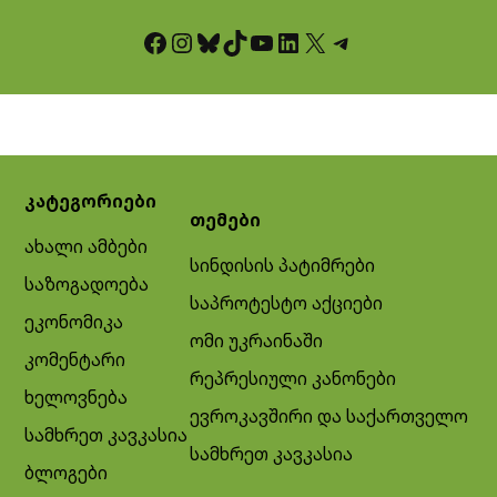
Facebook
Instagram
Bluesky
TikTok
YouTube
LinkedIn
X
Telegram
კატეგორიები
თემები
ახალი ამბები
სინდისის პატიმრები
საზოგადოება
საპროტესტო აქციები
ეკონომიკა
ომი უკრაინაში
კომენტარი
რეპრესიული კანონები
ხელოვნება
ევროკავშირი და საქართველო
სამხრეთ კავკასია
სამხრეთ კავკასია
ბლოგები