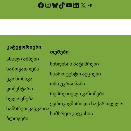
Facebook
Instagram
Bluesky
TikTok
YouTube
LinkedIn
X
Telegram
კატეგორიები
თემები
ახალი ამბები
სინდისის პატიმრები
საზოგადოება
საპროტესტო აქციები
ეკონომიკა
ომი უკრაინაში
კომენტარი
რეპრესიული კანონები
ხელოვნება
ევროკავშირი და საქართველო
სამხრეთ კავკასია
სამხრეთ კავკასია
ბლოგები