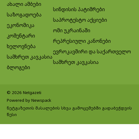
ახალი ამბები
სინდისის პატიმრები
საზოგადოება
საპროტესტო აქციები
ეკონომიკა
ომი უკრაინაში
კომენტარი
რეპრესიული კანონები
ხელოვნება
ევროკავშირი და საქართველო
სამხრეთ კავკასია
სამხრეთ კავკასია
ბლოგები
© 2026 Netgazeti
Powered by Newspack
ნეტგაზეთის მასალების სხვა გამოცემებში გადაბეჭდვის
წესი
Exit mobile version