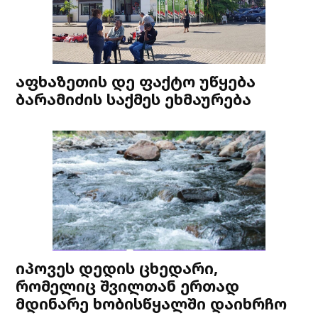
აფხაზეთის დე ფაქტო უწყება
ბარამიძის საქმეს ეხმაურება
იპოვეს დედის ცხედარი,
რომელიც შვილთან ერთად
მდინარე ხობისწყალში დაიხრჩო