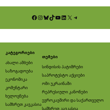
Facebook
Instagram
Bluesky
TikTok
YouTube
LinkedIn
X
Telegram
კატეგორიები
თემები
ახალი ამბები
სინდისის პატიმრები
საზოგადოება
საპროტესტო აქციები
ეკონომიკა
ომი უკრაინაში
კომენტარი
რეპრესიული კანონები
ხელოვნება
ევროკავშირი და საქართველო
სამხრეთ კავკასია
სამხრეთ კავკასია