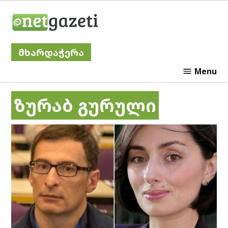
Skip
Netgazeti
to
content
მხარდაჭერა
Menu
ზურაბ გურული