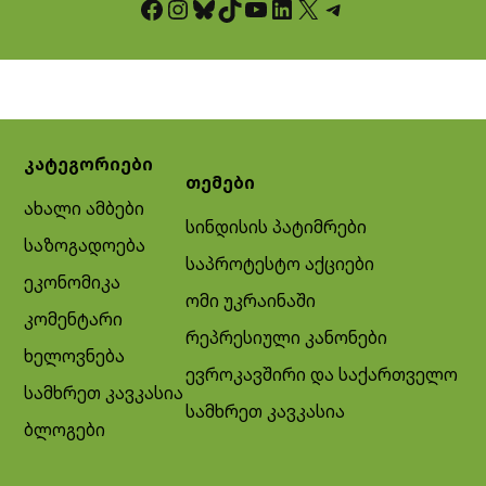
Facebook
Instagram
Bluesky
TikTok
YouTube
LinkedIn
X
Telegram
კატეგორიები
თემები
ახალი ამბები
სინდისის პატიმრები
საზოგადოება
საპროტესტო აქციები
ეკონომიკა
ომი უკრაინაში
კომენტარი
რეპრესიული კანონები
ხელოვნება
ევროკავშირი და საქართველო
სამხრეთ კავკასია
სამხრეთ კავკასია
ბლოგები