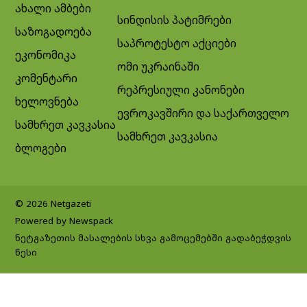
ახალი ამბები
სინდისის პატიმრები
საზოგადოება
საპროტესტო აქციები
ეკონომიკა
ომი უკრაინაში
კომენტარი
რეპრესიული კანონები
ხელოვნება
ევროკავშირი და საქართველო
სამხრეთ კავკასია
სამხრეთ კავკასია
ბლოგები
© 2026 Netgazeti
Powered by Newspack
ნეტგაზეთის მასალების სხვა გამოცემებში გადაბეჭდვის
წესი
Exit mobile version