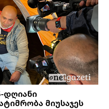
5-დღიანი
ატიმრობა მიუსაჯეს