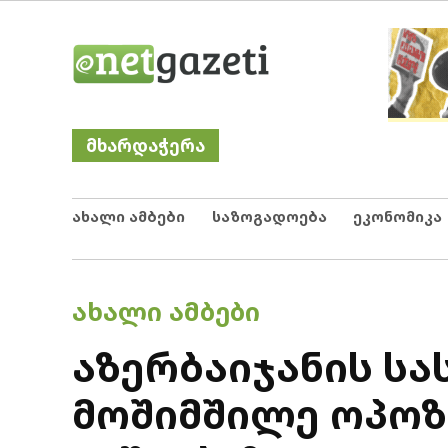
Skip
Netgazeti
ნეტგაზეთი
to
content
მხარდაჭერა
ახალი ამბები
საზოგადოება
ეკონომიკა
POSTED
ᲐᲮᲐᲚᲘ ᲐᲛᲑᲔᲑᲘ
IN
აზერბაიჯანის ს
მოშიმშილე ოპოზ