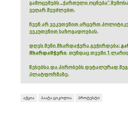
გამოცემებს „ქართული ოცნება“ შემოსა
ვეღარ შევძლებთ.
ჩვენ არ ვეკუთვნით არცერთ პოლიტიკუ
ვეკუთვნით საზოგადოებას.
დღეს შენი მხარდაჭერა გვჭირდება:
გა
მხარდამჭერი
,
თუნდაც თვეში 1 ლარი
წესებსა და პირობებს დეტალურად შე
პლატფორმაზე.
აქცია
პაატა ციკოლია
პროტესტი