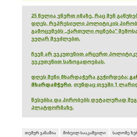
25 წელია ვწერთ იმაზე, რაც შენ გაწუხ
დღეს, რეპრესიული პოლიტიკის პირობ
გამოცემებს „ქართული ოცნება“ შემოსა
ვეღარ შევძლებთ.
ჩვენ არ ვეკუთვნით არცერთ პოლიტიკუ
ვეკუთვნით საზოგადოებას.
დღეს შენი მხარდაჭერა გვჭირდება:
გა
მხარდამჭერი
,
თუნდაც თვეში 1 ლარი
წესებსა და პირობებს დეტალურად შე
პლატფორმაზე.
თემურ ჯანაშია
მიხეილ სააკაშვილი
სალომე ზუ