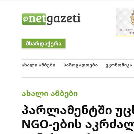
Skip
Netgazeti
ნეტგაზეთი
to
content
მხარდაჭერა
ახალი ამბები
საზოგადოება
ეკონომიკა
POSTED
ᲐᲮᲐᲚᲘ ᲐᲛᲑᲔᲑᲘ
IN
პარლამენტში უ
NGO-ების აკრძალ